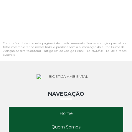
O conteúdo do texto desta página é de direito reservado. Sua reprodução, parcial ou
total, mesmo citando nossos links, é proibida sem a autorização do autor. Crime de
violação de direito autoral – artigo 184 do Código Penal –
Lei 9610/98 - Lei de direitos
autorais
.
NAVEGAÇÃO
Home
Quem Somos