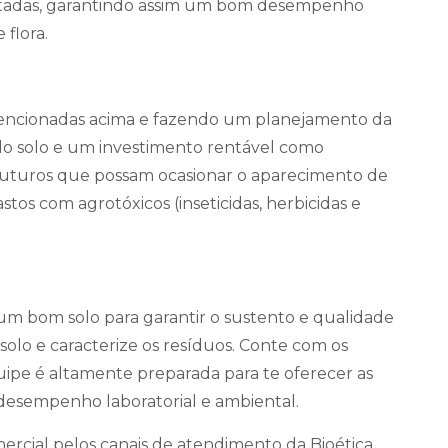
tadas, garantindo assim um bom desempenho
 flora.
encionadas acima e fazendo um planejamento da
do solo e um investimento rentável como
futuros que possam ocasionar o aparecimento de
tos com agrotóxicos (inseticidas, herbicidas e
um bom solo para garantir o sustento e qualidade
solo e caracterize os resíduos. Conte com os
quipe é altamente preparada para te oferecer as
desempenho laboratorial e ambiental.
rcial pelos canais de atendimento da Bioética