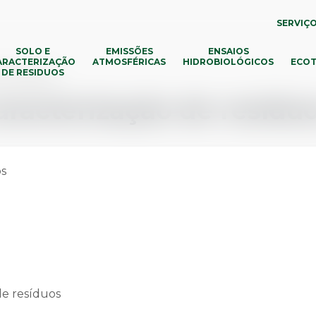
SERVIÇ
SOLO E
EMISSÕES
ENSAIOS
ARACTERIZAÇÃO
ATMOSFÉRICAS
HIDROBIOLÓGICOS
ECOT
DE RESIDUOS
de resíduos
caracterização de resídu
de resíduos