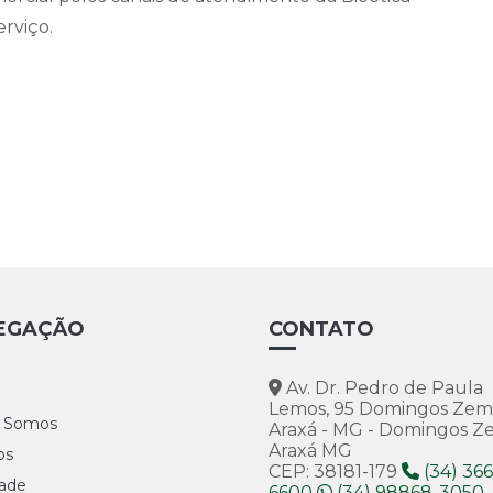
erviço.
EGAÇÃO
CONTATO
Av. Dr. Pedro de Paula
Lemos, 95 Domingos Zem
 Somos
Araxá - MG - Domingos 
Araxá MG
os
CEP: 38181-179
(34) 366
dade
6600
(34) 98868-3050