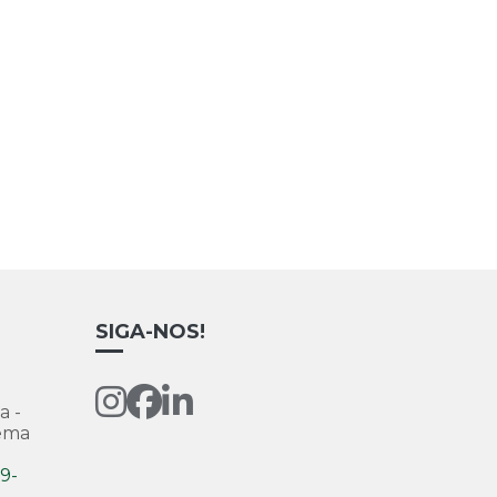
SIGA-NOS!
a -
Zema
9-