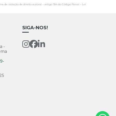
me de violação de direito autoral – artigo 184 do Código Penal –
Lei
SIGA-NOS!
a -
Zema
9-
25