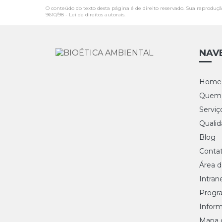
O conteúdo do texto desta página é de direito reservado. Sua reprodução
9610/98 - Lei de direitos autorais
.
NAV
Home
Quem
Serviç
Quali
Blog
Conta
Área d
Intran
Progr
Infor
Mapa d