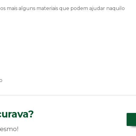
mos mais alguns materiais que podem ajudar naquilo
o
curava?
mesmo!