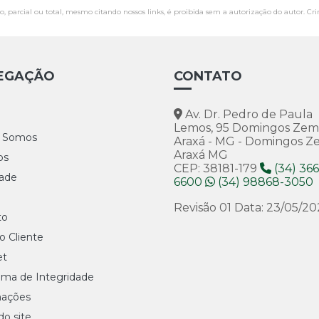
, parcial ou total, mesmo citando nossos links, é proibida sem a autorização do autor. Cri
EGAÇÃO
CONTATO
Av. Dr. Pedro de Paula
Lemos, 95 Domingos Zem
 Somos
Araxá - MG - Domingos 
Araxá MG
os
CEP: 38181-179
(34) 366
dade
6600
(34) 98868-3050
Revisão 01 Data: 23/05/20
to
o Cliente
et
ama de Integridade
mações
o site