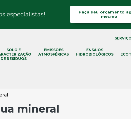
Faça seu orçamento a
 especialistas!
mesmo
SERVIÇ
SOLO E
EMISSÕES
ENSAIOS
ARACTERIZAÇÃO
ATMOSFÉRICAS
HIDROBIOLÓGICOS
ECOT
DE RESIDUOS
eral
gua mineral